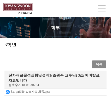
학부
3학년
목록
전자재료물성실험및설계1(조원주 교수님) 3조 예비발표
자료입니다
정호수
2018-03-30
784
3조 pn접합 발표자료 최종.pptx
.