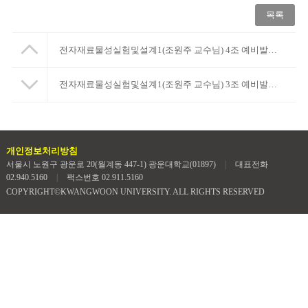
목록
전자재료물성실험및설계1(조원주 교수님) 4조 예비발표 자료입니다
전자재료물성실험및설계1(조원주 교수님) 3조 예비발표 자료입니다
개인정보처리방침
서울시 노원구 광운로 20(월계동 447-1) 광운대학교(01897)
|
대표전화
02.940.5160
|
팩스번호 02.911.5160
COPYRIGHT©KWANGWOON UNIVERSITY. ALL RIGHTS RESERVED