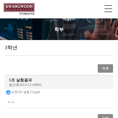
학부
3학년
목록
5조 실험결과
송신호
2013-11-28
602
오전5조 실험 (1).pptx
ㄴㄴ