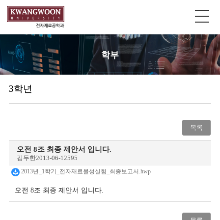
학부
3학년
목록
오전 8조 최종 제안서 입니다.
김두한
2013-06-12
595
2013년_1학기_전자재료물성실험_최종보고서.hwp
오전 8조 최종 제안서 입니다.