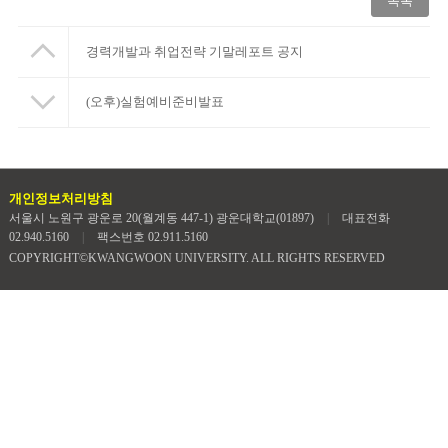
목록
경력개발과 취업전략 기말레포트 공지
(오후)실험예비준비발표
개인정보처리방침
서울시 노원구 광운로 20(월계동 447-1) 광운대학교(01897)
|
대표전화
02.940.5160
|
팩스번호 02.911.5160
COPYRIGHT©KWANGWOON UNIVERSITY. ALL RIGHTS RESERVED