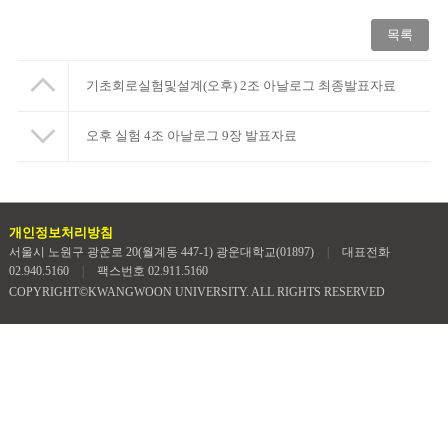
목록
기초회로실험및설계(오후) 2조 아날로그 최종발표자료
오후 실험 4조 아날로그 9장 발표자료
개인정보처리방침
서울시 노원구 광운로 20(월계동 447-1) 광운대학교(01897)
|
대표전화
02.940.5160
|
팩스번호 02.911.5160
COPYRIGHT©KWANGWOON UNIVERSITY. ALL RIGHTS RESERVED