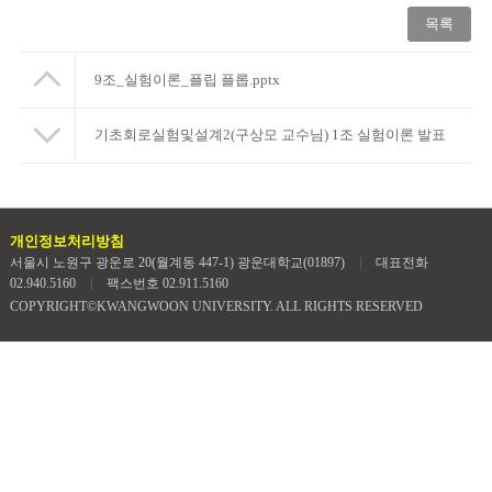
목록
9조_실험이론_플립 플롭.pptx
기초회로실험및설계2(구상모 교수님) 1조 실험이론 발표
개인정보처리방침
서울시 노원구 광운로 20(월계동 447-1) 광운대학교(01897)
|
대표전화
02.940.5160
|
팩스번호 02.911.5160
COPYRIGHT©KWANGWOON UNIVERSITY. ALL RIGHTS RESERVED