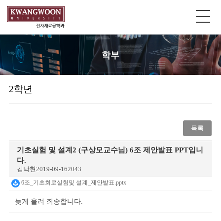
학부
2학년
목록
기초실험 및 설계2 (구상모교수님) 6조 제안발표 PPT입니
다.
김낙현
2019-09-16
2043
6조_기초회로실험및 설계_제안발표.pptx
늦게 올려 죄송합니다.