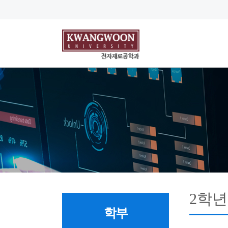
2학년
학부