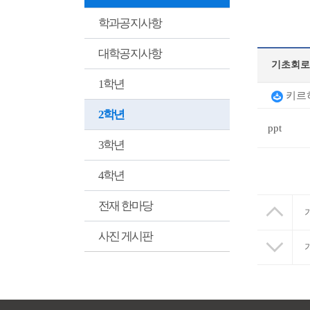
학과공지사항
대학공지사항
기초회로
1학년
키르히
2학년
ppt
3학년
4학년
전재 한마당
사진 게시판