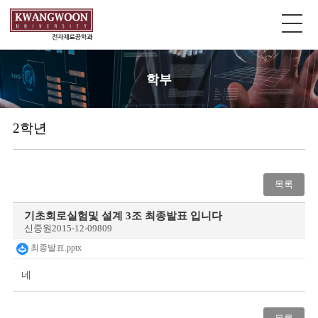
학부
2학년
목록
기초회로실험및 설계 3조 최종발표 입니다
신중원
2015-12-09
809
최종발표.pptx
네