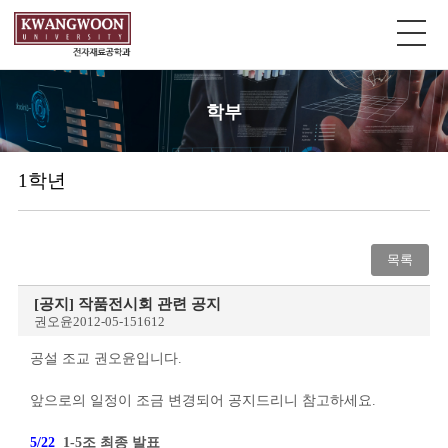
학부
1학년
목록
[공지] 작품전시회 관련 공지
권오윤
2012-05-15
1612
공설 조교 권오윤입니다.
앞으로의 일정이 조금 변경되어 공지드리니 참고하세요.
5/22
1-5조 최종 발표